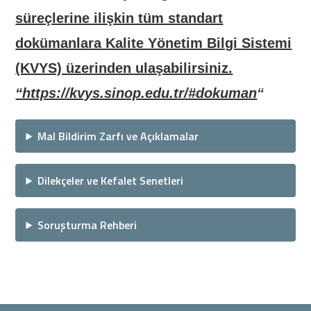
süreçlerine ilişkin tüm standart
dokümanlara Kalite Yönetim Bilgi Sistemi
(KVYS) üzerinden ulaşabilirsiniz.
(yeni sekmede açılır)
“https://kvys.sinop.edu.tr/#dokuman
“
Mal Bildirim Zarfı ve Açıklamalar
Dilekçeler ve Kefalet Senetleri
Soruşturma Rehberi