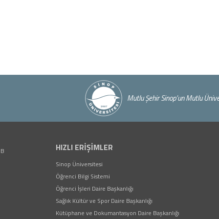
Mutlu Şehir Sinop’un Mutlu Ünive
HIZLI ERİŞİMLER
1B
(yeni sekmede açılır)
Sinop Üniversitesi
(yeni sekmede açılır)
Öğrenci Bilgi Sistemi
(yeni sekmede açılır)
Öğrenci İşleri Daire Başkanlığı
(yeni sekmede açılır)
Sağlık Kültür ve Spor Daire Başkanlığı
(yeni sekmede a
Kütüphane ve Dokumantasyon Daire Başkanlığı