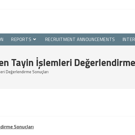
ON
REPORTS
RECRUITMENT ANNOUNCEMENTS
INTE
klen Tayin İşlemleri Değerlendirm
emleri Değerlendirme Sonuçları
(yeni sekmede açılır)
endirme Sonuçları