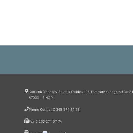
Korucuk Mahallesi Selanik Caddesi (15 Temmuz Yerleşkesi) No:2
57000 - SİNOP
Phone Central: 0 368 271 57 73
Fax: 0 368 271 57 74