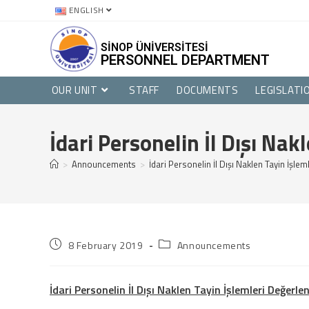
ENGLISH
SİNOP ÜNİVERSİTESİ
PERSONNEL DEPARTMENT
OUR UNIT
STAFF
DOCUMENTS
LEGISLATI
İdari Personelin İl Dışı Na
>
Announcements
>
İdari Personelin İl Dışı Naklen Tayin İşl
8 February 2019
Announcements
İdari Personelin İl Dışı Naklen Tayin İşlemleri Değerl