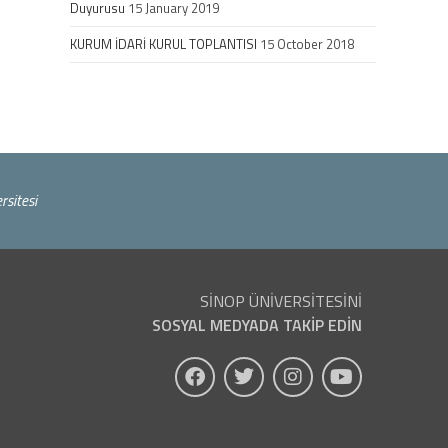
Duyurusu
15 January 2019
KURUM İDARİ KURUL TOPLANTISI
15 October 2018
rsitesi
SİNOP ÜNİVERSİTESİNİ
SOSYAL MEDYADA TAKİP EDİN
(yeni sekmede açılır)
(yeni sekmede açılır)
(yeni sekmede açıl
(yeni sekmed
çılır)