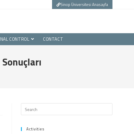
Sinop Üniversitesi Anasayfa
(yeni sekmede açılır)
RNAL CONTROL
CONTACT
e Sonuçları
Activities