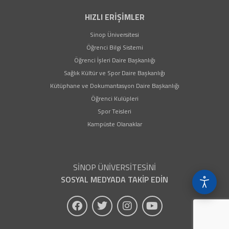
HIZLI ERİŞİMLER
(yeni sekmede açılır)
Sinop Üniversitesi
(yeni sekmede açılır)
Öğrenci Bilgi Sistemi
(yeni sekmede açılır)
Öğrenci İşleri Daire Başkanlığı
(yeni sekmede açılır)
Sağlık Kültür ve Spor Daire Başkanlığı
(yeni sekmede açıl
Kütüphane ve Dokumantasyon Daire Başkanlığı
(yeni sekmede açılır)
Öğrenci Kulüpleri
(yeni sekmede açılır)
Spor Teisleri
Kampüste Olanaklar
SİNOP ÜNİVERSİTESİNİ
SOSYAL MEDYADA TAKİP EDİN
(yeni sekmede açılır)
(yeni sekmede açılır)
(yeni sekmede açılır)
(yeni sekmede açıl